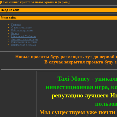
[
О майнинге криптовалюты, краны и фермы
]
Вход на сайт
Меню сайта
Главная
О криптовалюте
Рабочие проекты
Краны
Облачный Майнинг
Экономический игры
Информация о сайте
Бесплатная реклама
Новые проекты буду размещать тут до первой
В случае закрытия проекта буду е
Taxi-Money - уникал
инвестиционная игра, к
репутацию лучшего И
пользов
Мы существуем уже почти 