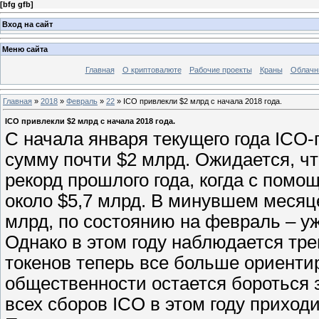
[
bfg gfb
]
Вход на сайт
Меню сайта
Главная
О криптовалюте
Рабочие проекты
Краны
Облачн
Главная
»
2018
»
Февраль
»
22
» ICO привлекли $2 млрд с начала 2018 года.
ICO привлекли $2 млрд с начала 2018 года.
C начала января текущего года ICO
сумму почти $2 млрд. Ожидается, чт
рекорд прошлого года, когда с пом
около $5,7 млрд. В минувшем месяц
млрд, по состоянию на февраль – уж
Однако в этом году наблюдается тр
токенов теперь все больше ориенти
общественности остается бороться 
всех сборов ICO в этом году приход