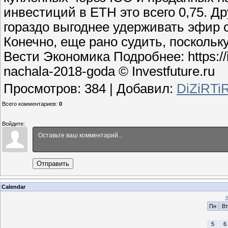
инвестиций в ETH это всего 0,75. Д
гораздо выгоднее удерживать эфир с 
Конечно, еще рано судить, поскольку
Вести Экономика Подробнее: https://inv
nachala-2018-goda © Investfuture.ru
Просмотров
:
384
|
Добавил
:
DiZiRTi
Всего комментариев
:
0
Войдите:
Отправить
Calendar
Пн
Вт
5
6