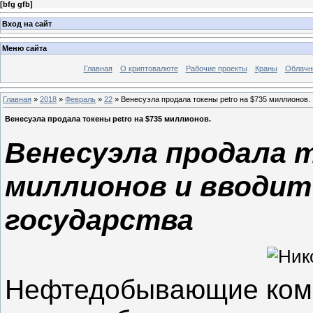
[
bfg gfb
]
Вход на сайт
Меню сайта
Главная
О криптовалюте
Рабочие проекты
Краны
Облачн
Главная
»
2018
»
Февраль
»
22
» Венесуэла продала токены petro на $735 миллионов.
Венесуэла продала токены petro на $735 миллионов.
Венесуэла продала т
миллионов и вводит
государства
Нефтедобывающие ком